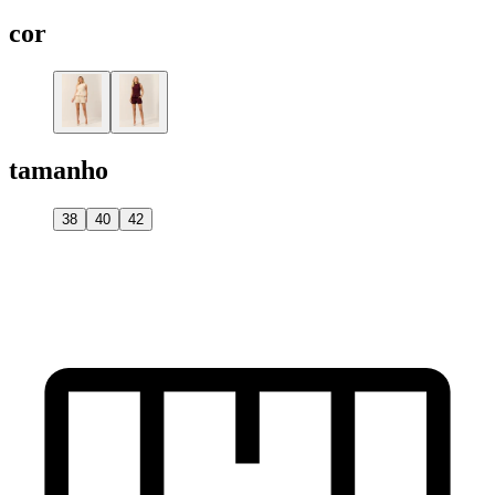
cor
tamanho
38
40
42