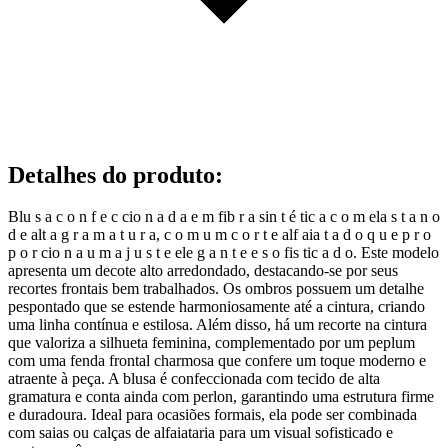
Detalhes do produto
:
Blu s a c o n f e c cio n a d a e m fib r a sin t é tic a c o m ela s t a n o
d e alt a g r a m a t u r a, c o m u m c o r t e alf aia t a d o q u e p r o
p o r cio n a u m a j u s t e ele g a n t e e s o fis tic a d o. Este modelo
apresenta um decote alto arredondado, destacando-se por seus
recortes frontais bem trabalhados. Os ombros possuem um detalhe
pespontado que se estende harmoniosamente até a cintura, criando
uma linha contínua e estilosa. Além disso, há um recorte na cintura
que valoriza a silhueta feminina, complementado por um peplum
com uma fenda frontal charmosa que confere um toque moderno e
atraente à peça. A blusa é confeccionada com tecido de alta
gramatura e conta ainda com perlon, garantindo uma estrutura firme
e duradoura. Ideal para ocasiões formais, ela pode ser combinada
com saias ou calças de alfaiataria para um visual sofisticado e